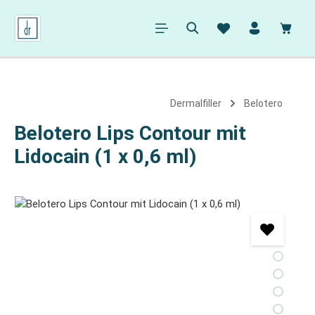
alt springen
Ware
Dermalfiller
Belotero
Belotero Lips Contour mit
Lidocain (1 x 0,6 ml)
Bildergalerie überspringen