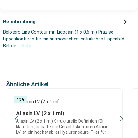
Beschreibung
Belotero Lips Contour mit Lidocain (1 x 0,6 ml) Präzise
Lippenkonturen für ein harmonisches, natürliches Lippenbild
Belote…
Mehr
Produktgalerie überspringen
Ähnliche Artikel
15
%
Aliaxin LV (2 x 1 ml)
Aliaxin LV (2 x 1 ml) Strukturelle Definition für
klare, langanhaltende Gesichtskonturen Aliaxin
LV ist ein hochstabiler Hyaluronsäure-Filler für
den tiefen Volumenaufbau und die gezielte