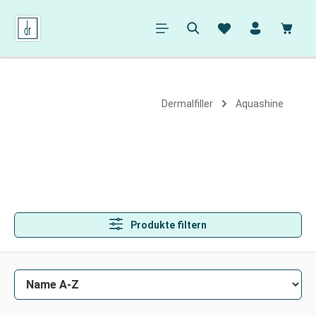
alt springen
Ware
Dermalfiller
Aquashine
Produkte filtern