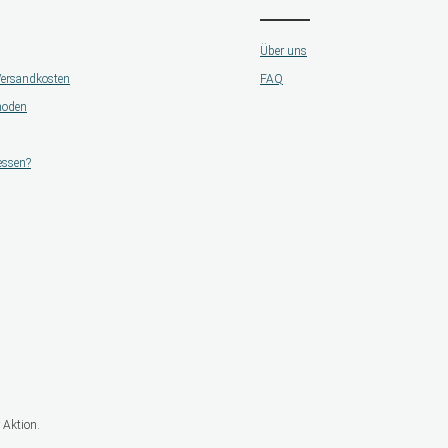
Über uns
 Versandkosten
FAQ
hoden
essen?
 Aktion.