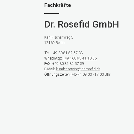
Fachkräfte
Dr. Rosefid GmbH
Karl-Fischer-Weg 5
12169 Berlin
Tel:
+49 30 81 82 57 38
WhatsApp:
+49 160 93 41 10 56
FAX:
+49 30 81 82 57 39
E-Mail:
kundenservice@dr-rosefid.de
Öffnungszeiten:
Mo-Fr: 09:00 - 17:00 Uhr