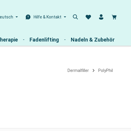
Warenk
eutsch
Hilfe & Kontakt
herapie
Fadenlifting
Nadeln & Zubehör
Dermalfiller
PolyPhil