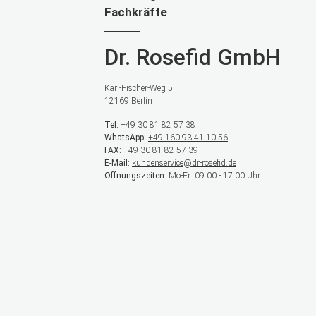
Fachkräfte
Dr. Rosefid GmbH
Karl-Fischer-Weg 5
12169 Berlin
Tel:
+49 30 81 82 57 38
WhatsApp:
+49 160 93 41 10 56
FAX:
+49 30 81 82 57 39
E-Mail:
kundenservice@dr-rosefid.de
Öffnungszeiten:
Mo-Fr: 09:00 - 17:00 Uhr