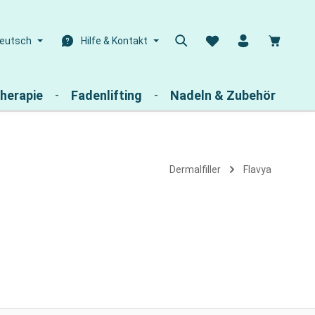
Warenk
eutsch
Hilfe & Kontakt
herapie
Fadenlifting
Nadeln & Zubehör
Dermalfiller
Flavya