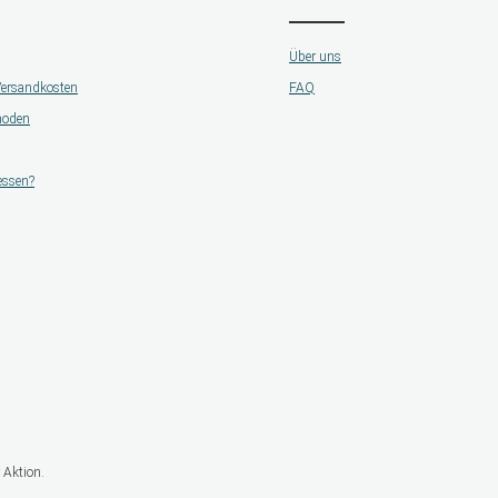
Über uns
 Versandkosten
FAQ
hoden
essen?
 Aktion.