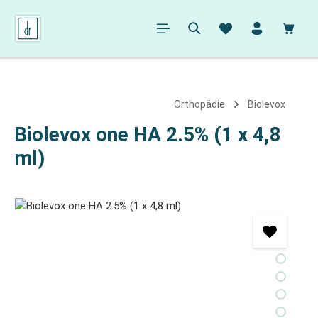
alt springen
Ware
Orthopädie
Biolevox
Biolevox one HA 2.5% (1 x 4,8
ml)
Bildergalerie überspringen