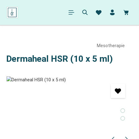
alt springen
Ware
Mesotherapie
Dermaheal HSR (10 x 5 ml)
Bildergalerie überspringen