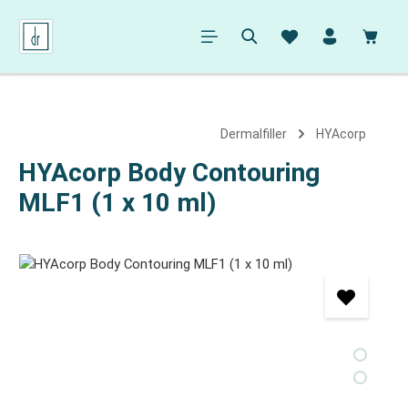
alt springen
Ware
Dermalfiller
HYAcorp
HYAcorp Body Contouring
MLF1 (1 x 10 ml)
Bildergalerie überspringen