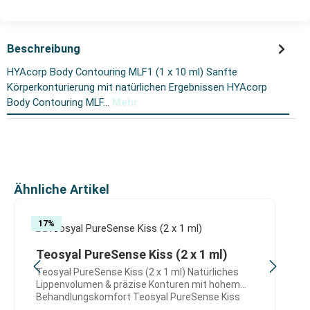
Beschreibung
HYAcorp Body Contouring MLF1 (1 x 10 ml) Sanfte
Körperkonturierung mit natürlichen Ergebnissen HYAcorp
Body Contouring MLF…
Mehr
Produktgalerie überspringen
Ähnliche Artikel
17
%
Teosyal PureSense Kiss (2 x 1 ml)
Teosyal PureSense Kiss (2 x 1 ml) Natürliches
Lippenvolumen & präzise Konturen mit hohem
Behandlungskomfort Teosyal PureSense Kiss
wurde speziell für ästhetisch anspruchsvolle