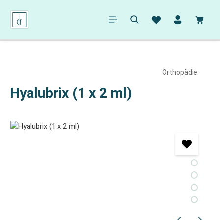
alt springen
Ware
Orthopädie
Hyalubrix (1 x 2 ml)
Bildergalerie überspringen