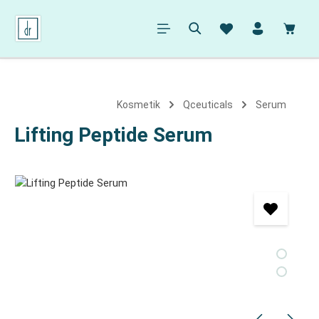
alt springen
Ware
Kosmetik
Qceuticals
Serum
Lifting Peptide Serum
Bildergalerie überspringen