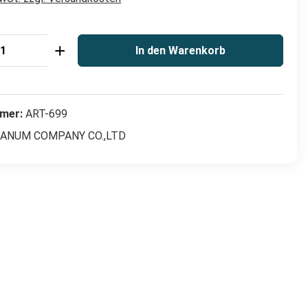
Anzahl: Gib den gewünschten Wert ein od
In den Warenkorb
mer:
ART-699
ANUM COMPANY CO.,LTD