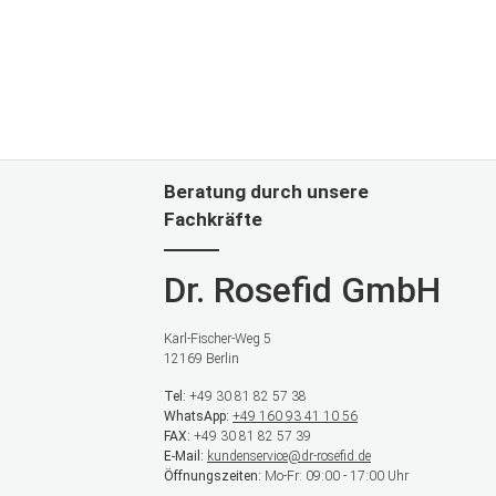
Beratung durch unsere
Fachkräfte
Dr. Rosefid GmbH
Karl-Fischer-Weg 5
12169 Berlin
Tel:
+49 30 81 82 57 38
WhatsApp:
+49 160 93 41 10 56
FAX:
+49 30 81 82 57 39
E-Mail:
kundenservice@dr-rosefid.de
Öffnungszeiten:
Mo-Fr: 09:00 - 17:00 Uhr