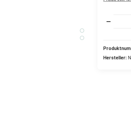
Produkt 
Produktnum
Hersteller:
N