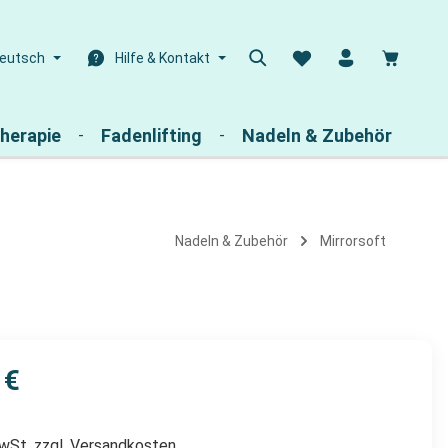
Warenk
eutsch
Hilfe & Kontakt
herapie
Fadenlifting
Nadeln & Zubehör
Nadeln & Zubehör
Mirrorsoft
 €
MwSt. zzgl. Versandkosten