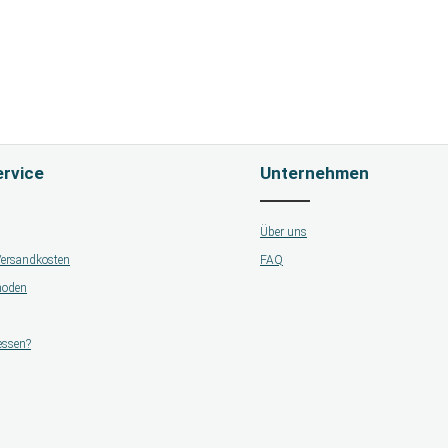
rvice
Unternehmen
Über uns
 Versandkosten
FAQ
hoden
essen?