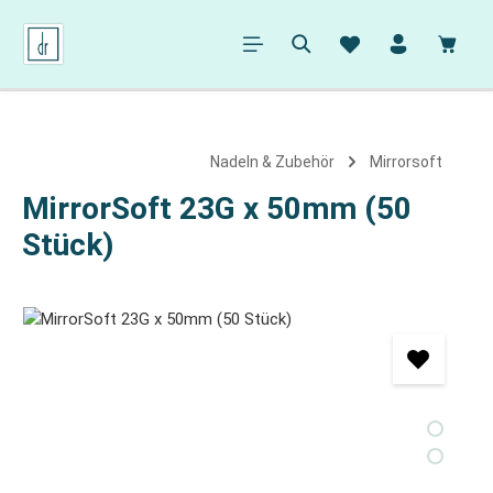
alt springen
Ware
Nadeln & Zubehör
Mirrorsoft
MirrorSoft 23G x 50mm (50
Stück)
Bildergalerie überspringen