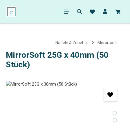
alt springen
Ware
Nadeln & Zubehör
Mirrorsoft
MirrorSoft 25G x 40mm (50
Stück)
Bildergalerie überspringen