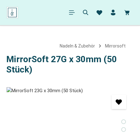
alt springen
Ware
Nadeln & Zubehör
Mirrorsoft
MirrorSoft 27G x 30mm (50
Stück)
Bildergalerie überspringen