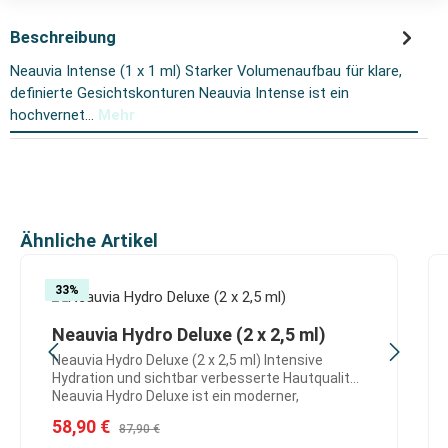
Beschreibung
Neauvia Intense (1 x 1 ml) Starker Volumenaufbau für klare,
definierte Gesichtskonturen Neauvia Intense ist ein
hochvernet…
Mehr
Produktgalerie überspringen
Ähnliche Artikel
33
%
Neauvia Hydro Deluxe (2 x 2,5 ml)
Neauvia Hydro Deluxe (2 x 2,5 ml) Intensive
Hydration und sichtbar verbesserte Hautqualität
Neauvia Hydro Deluxe ist ein moderner,
hochreiner Hyaluronsäure-Skinbooster zur
Verkaufspreis:
58,90 €
Regulärer Preis:
87,90 €
gezielten Verbesserung der Hautqualität. Er