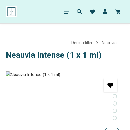
alt springen
Ware
Dermalfiller
Neauvia
Neauvia Intense (1 x 1 ml)
Bildergalerie überspringen