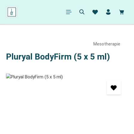
alt springen
Ware
Mesotherapie
Pluryal BodyFirm (5 x 5 ml)
Bildergalerie überspringen