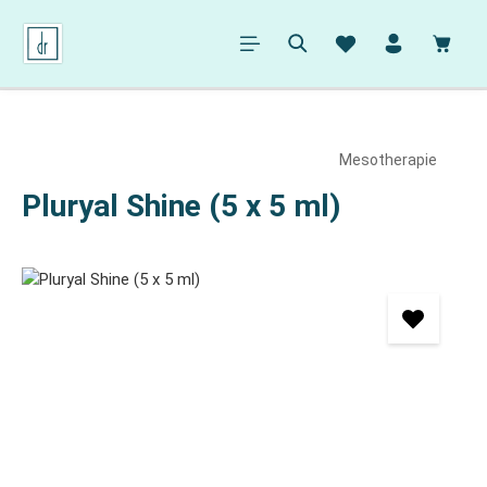
alt springen
Ware
Mesotherapie
Pluryal Shine (5 x 5 ml)
Bildergalerie überspringen