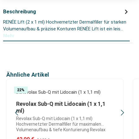
Beschreibung
RENÉE Lift (2 x 1 ml) Hochvernetzter Dermalfiller für starken
Volumenaufbau & präzise Konturen RENÉE Lift ist ein leis…
Mehr
Produktgalerie überspringen
Ähnliche Artikel
22
%
Revolax Sub-Q mit Lidocain (1 x 1,1
ml)
Revolax Sub-Q mit Lidocain (1 x 1,1 ml)
Hochvernetzter Dermalfiller für maximalen
Volumenaufbau & tiefe Konturierung Revolax
Sub-Q mit Lidocain ist ein leistungsstarker,
Verkaufspreis: