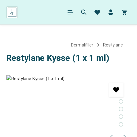
alt springen
Ware
Dermalfiller
Restylane
Restylane Kysse (1 x 1 ml)
Bildergalerie überspringen