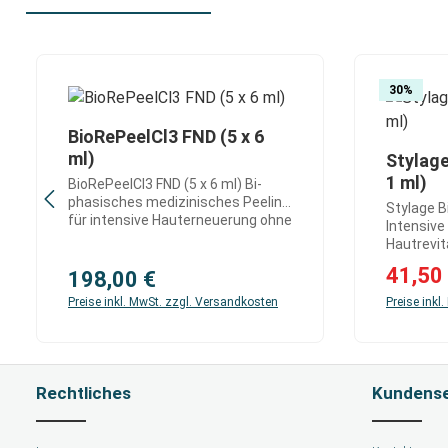
Produktgalerie überspringen
30
%
BioRePeelCl3 FND (5 x 6
Produkt Anzahl: Gib den gewünsch
ml)
Stylage
Prod
1 ml)
BioRePeelCl3 FND (5 x 6 ml) Bi-
phasisches medizinisches Peeling
Stylage B
für intensive Hauterneuerung ohne
Intensive
Ausfallzeit BioRePeelCl3 FND ist
Hautrevit
ein innovatives, biostimulierendes
Volumenaufbau St
Verkaufsp
41,50
medizinisches Peeling zur
Regulärer Preis:
198,00 €
Hydro ist
effektiven Hautregeneration und
Hyalurons
Preise inkl. MwSt. zzgl. Versandkosten
Preise inkl
sichtbaren Verbesserung der
speziell 
Hautstruktur. Die einzigartige bi-
Hautglätt
phasische Formulierung
entwickel
ermöglicht eine intensive
Bi-Soft-T
Hauterneuerung mit sofortigem
präzise I
Rechtliches
Kundense
Glow – ganz ohne Social
eine glei
Downtime. Ganzheitliche
Gewebe. D
Hautregeneration & Anti-Aging auf
sichtbar 