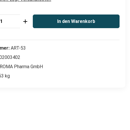
Anzahl: Gib den gewünschten Wert ein od
In den Warenkorb
mer:
ART-53
02003402
ROMA Pharma GmbH
53 kg