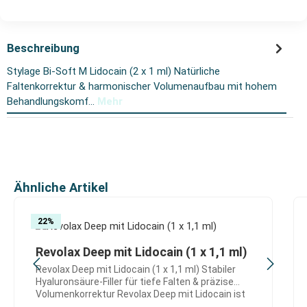
Beschreibung
Stylage Bi-Soft M Lidocain (2 x 1 ml) Natürliche
Faltenkorrektur & harmonischer Volumenaufbau mit hohem
Behandlungskomf…
Mehr
Produktgalerie überspringen
Ähnliche Artikel
22
%
Revolax Deep mit Lidocain (1 x 1,1 ml)
Revolax Deep mit Lidocain (1 x 1,1 ml) Stabiler
Hyaluronsäure-Filler für tiefe Falten & präzise
Volumenkorrektur Revolax Deep mit Lidocain ist
ein hochvernetzter Hyaluronsäure-Dermalfiller