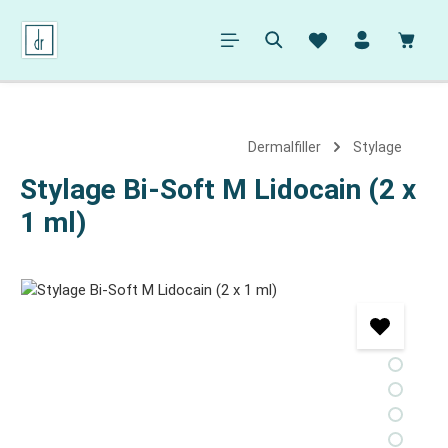
alt springen
Ware
Dermalfiller
Stylage
Stylage Bi-Soft M Lidocain (2 x
1 ml)
Bildergalerie überspringen