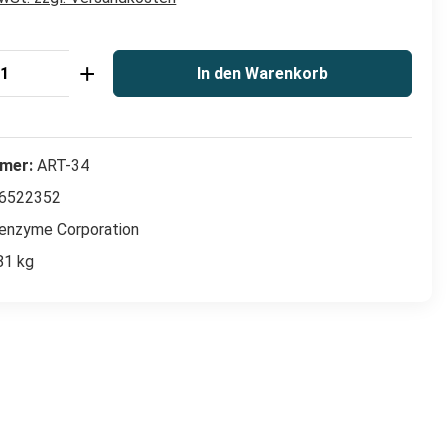
Anzahl: Gib den gewünschten Wert ein od
In den Warenkorb
mer:
ART-34
6522352
enzyme Corporation
81 kg