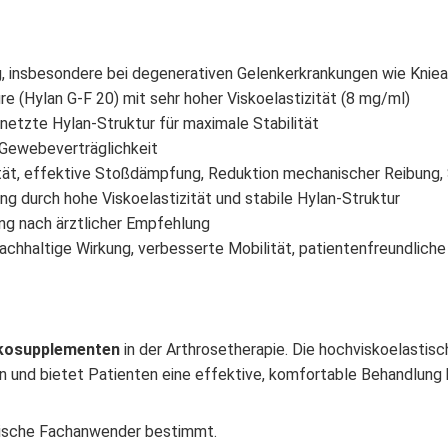
, insbesondere bei degenerativen Gelenkerkrankungen wie Kniea
e (Hylan G-F 20) mit sehr hoher Viskoelastizität (8 mg/ml)
etzte Hylan-Struktur für maximale Stabilität
 Gewebeverträglichkeit
tät, effektive Stoßdämpfung, Reduktion mechanischer Reibung,
g durch hohe Viskoelastizität und stabile Hylan-Struktur
ung nach ärztlicher Empfehlung
 nachhaltige Wirkung, verbesserte Mobilität, patientenfreundlic
skosupplementen
in der Arthrosetherapie. Die hochviskoelastis
ion und bietet Patienten eine effektive, komfortable Behandlun
inische Fachanwender bestimmt.