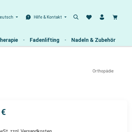
Warenk
eutsch
Hilfe & Kontakt
herapie
Fadenlifting
Nadeln & Zubehör
Orthopädie
 €
MwSt. zzgl. Versandkosten