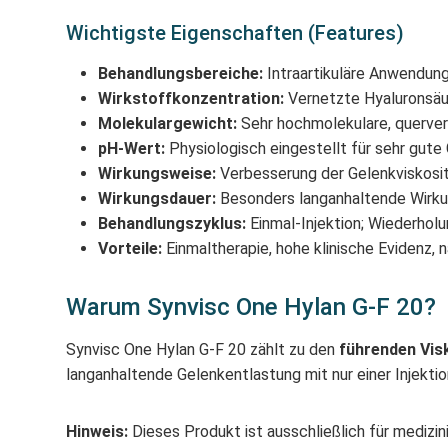
Wichtigste Eigenschaften (Features)
Behandlungsbereiche:
Intraartikuläre Anwendung
Wirkstoffkonzentration:
Vernetzte Hyaluronsäur
Molekulargewicht:
Sehr hochmolekulare, quervern
pH-Wert:
Physiologisch eingestellt für sehr gute
Wirkungsweise:
Verbesserung der Gelenkviskosi
Wirkungsdauer:
Besonders langanhaltende Wirkun
Behandlungszyklus:
Einmal-Injektion; Wiederhol
Vorteile:
Einmaltherapie, hohe klinische Evidenz,
Warum Synvisc One Hylan G-F 20?
Synvisc One Hylan G-F 20 zählt zu den
führenden Vi
langanhaltende Gelenkentlastung mit nur einer Injekt
Hinweis:
Dieses Produkt ist ausschließlich für mediz