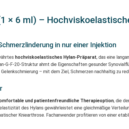
(1 × 6 ml) – Hochviskoelastisch
chmerzlinderung in nur einer Injektion
ewährtes
hochviskoelastisches Hylan-Präparat
, das eine lang
ylan-G-F-20-Struktur ahmt die Eigenschaften gesunder Synovialfl
elenkschmierung – mit dem Ziel, Schmerzen nachhaltig zu reduz
r
omfortable und patientenfreundliche Therapieoption
, die d
koelastizität des Hylans gewährleistet eine gleichmäßige Verteil
ischer Kniearthrose. Fachanwender profitieren von einer etabli