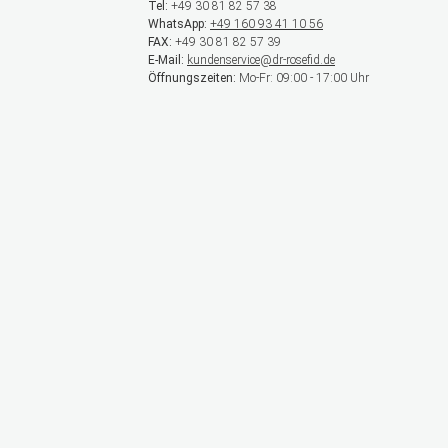
Tel:
+49 30 81 82 57 38
WhatsApp:
+49 160 93 41 10 56
FAX:
+49 30 81 82 57 39
E-Mail:
kundenservice@dr-rosefid.de
Öffnungszeiten:
Mo-Fr: 09:00 - 17:00 Uhr