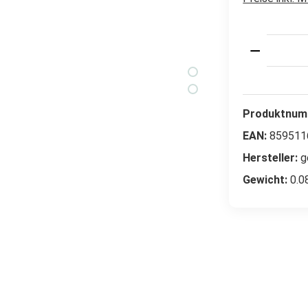
Produkt 
Produktnum
EAN:
859511
Hersteller:
g
Gewicht:
0.0